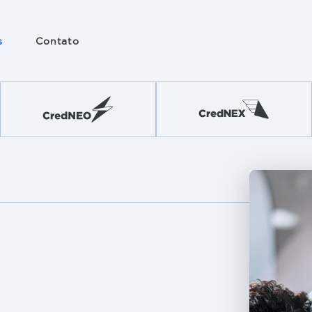
s
Contato
 e
ação
nico
es
 em