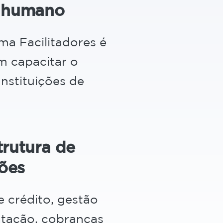
l humano
a Facilitadores é
m capacitar o
Instituições de
trutura de
ões
e crédito, gestão
atação, cobranças