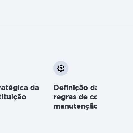
ratégica da
Definição das própria
tituição
regras de concessão 
manutenção do crédi