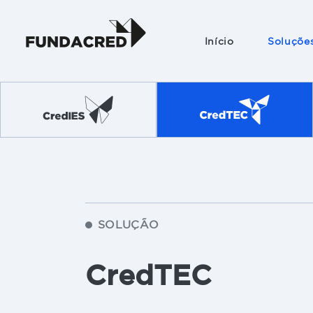
Início
Soluçõe
Graduação
pós-gradu
Ensino téc
Educação
básica
Cursos livr
SOLUÇÃO
Graduação
medicina
CredTEC
Opção sem