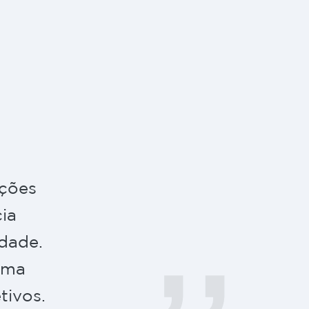
uções
ia
idade.
uma
tivos.