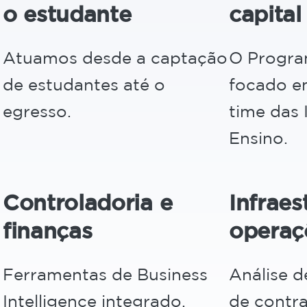
o estudante
capita
Atuamos desde a captação
O Program
de estudantes até o
focado e
egresso.
time das 
Ensino.
Controladoria e
Infraes
finanças
operaç
Ferramentas de Business
Análise d
Intelligence integrado.
de contr