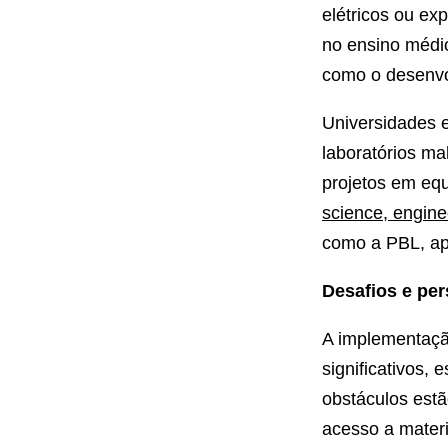
elétricos ou exp
no ensino médio
como o desenvol
Universidades e
laboratórios m
projetos em equ
science, engin
como a PBL, ap
Desafios e pe
A implementaçã
significativos,
obstáculos estã
acesso a materi