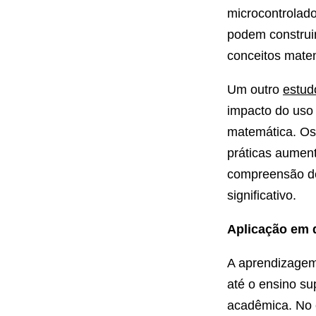
microcontrolado
podem construir
conceitos matem
Um outro
estud
impacto do uso
matemática. Os 
práticas aument
compreensão de
significativo.
Aplicação em d
A aprendizagem
até o ensino s
acadêmica. No e