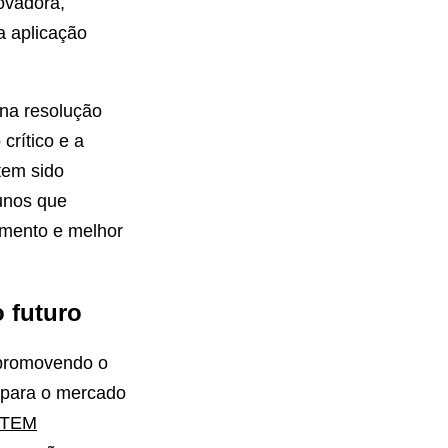
ovadora,
a aplicação
 na resolução
crítico e a
tem sido
unos que
imento e melhor
 futuro
 promovendo o
 para o mercado
 STEM