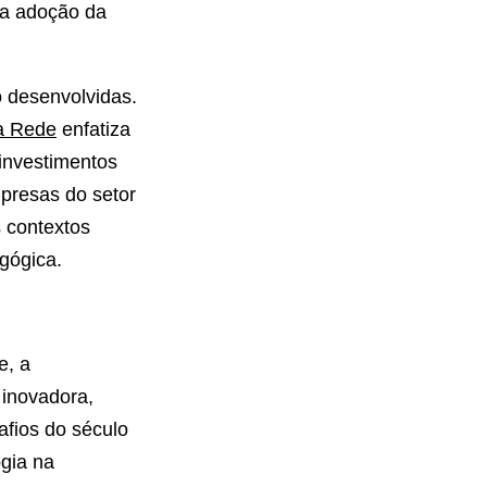
na adoção da
o desenvolvidas.
na Rede
enfatiza
investimentos
mpresas do setor
s contextos
gógica.
e, a
inovadora,
afios do século
ogia na