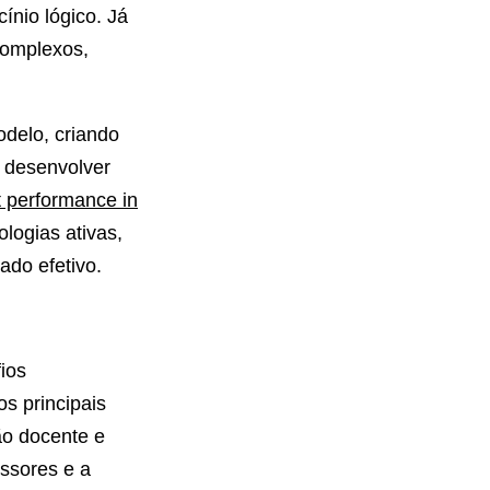
cínio lógico. Já
complexos,
odelo, criando
 desenvolver
t performance in
ologias ativas,
ado efetivo.
ios
os principais
ão docente e
essores e a