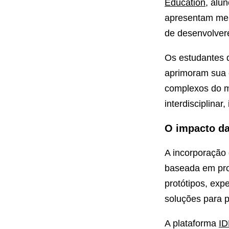
Education
, alu
apresentam melh
de desenvolver
Os estudantes q
aprimoram sua 
complexos do mu
interdisciplina
O impacto da
A incorporação 
baseada em pr
protótipos, ex
soluções para p
A plataforma
ID