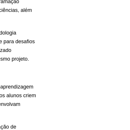
ogramação
ciências, além
dologia
e para desafios
izado
esmo projeto.
a aprendizagem
os alunos criem
senvolvam
ação de