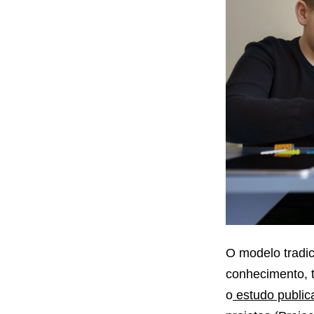
fiador
O modelo tradi
conhecimento, 
o
estudo public