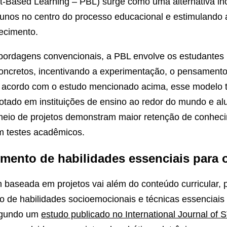
ct-Based Learning – PBL) surge como uma alternativa in
unos no centro do processo educacional e estimulando 
ecimento.
abordagens convencionais, a PBL envolve os estudantes
ncretos, incentivando a experimentação, o pensamento 
De acordo com o estudo mencionado acima, esse modelo 
tado em instituições de ensino ao redor do mundo e al
eio de projetos demonstram maior retenção de conhec
 testes acadêmicos.
mento de habilidades essenciais para o
 baseada em projetos vai além do conteúdo curricular,
o de habilidades socioemocionais e técnicas essenciais
egundo um
estudo publicado no International Journal of