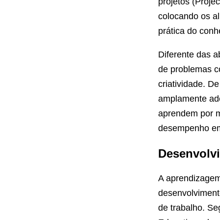
projetos (Proje
colocando os al
prática do conh
Diferente das 
de problemas co
criatividade. 
amplamente ado
aprendem por m
desempenho em
Desenvolvi
A aprendizagem
desenvolviment
de trabalho. S