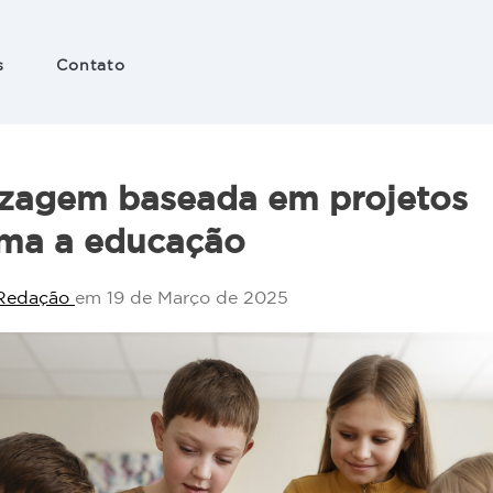
s
Contato
 e
ação
zagem baseada em projetos
nico
rma a educação
Redação
em 19 de Março de 2025
es
 em