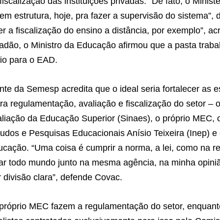
 fiscalização das instituições privadas. “De fato, o Minist
m estrutura, hoje, pra fazer a supervisão do sistema”, d
 a fiscalização do ensino a distância, por exemplo”, ac
tadão, o Ministro da Educação afirmou que a pasta tra
io para o EAD.
nte da Semesp acredita que o ideal seria fortalecer as e
ra regulamentação, avaliação e fiscalização do setor – 
liação da Educação Superior (Sinaes), o próprio MEC, o 
udos e Pesquisas Educacionais Anísio Teixeira (Inep) e
cação. “Uma coisa é cumprir a norma, a lei, como na re
car todo mundo junto na mesma agência, na minha opini
r divisão clara”, defende Covac.
 próprio MEC fazem a regulamentação do setor, enquant