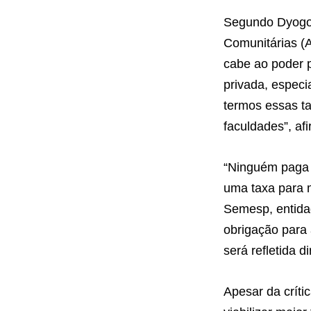
Segundo Dyogo P
Comunitárias (A
cabe ao poder pú
privada, especi
termos essas ta
faculdades”, afi
“Ninguém paga p
uma taxa para m
Semesp, entidad
obrigação para 
será refletida 
Apesar da críti