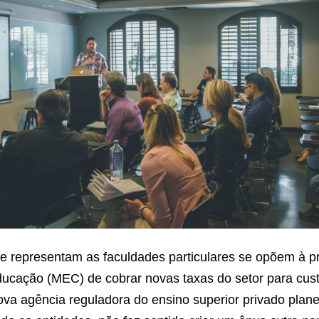
e representam as faculdades particulares se opõem à p
ducação (MEC) de cobrar novas taxas do setor para cus
ova agência reguladora do ensino superior privado plan