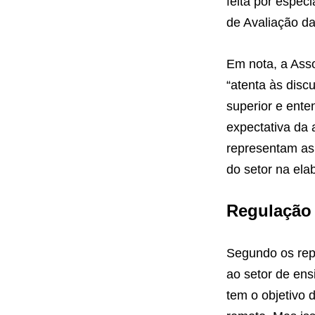
feita por espec
de Avaliação d
Em nota, a Asso
“atenta às disc
superior e enten
expectativa da
representam as 
do setor na ela
Regulação
Segundo os repr
ao setor de ens
tem o objetivo 