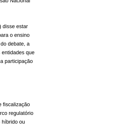
ssão Nacional
 disse estar
para o ensino
l do debate, a
 entidades que
a participação
 fiscalização
rco regulatório
 híbrido ou