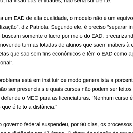
o, na visão das entidades, não seria suficiente.
ga um EAD de alta qualidade, o modelo não é um equív
alização”, diz Patriota. Segundo ele, é preciso “separar i
 buscam somente o lucro por meio do EAD, precarizand
omovendo turmas lotadas de alunos que saem inábeis à 
uelas que são sem fins econômicos e têm o EAD como 
onal”.
roblema está em instituir de modo generalista a porce
o ser presenciais e quais cursos não podem ser feitos 
o defende o MEC para as licenciaturas. “Nenhum curso
que é feito a distância.”
 governo federal suspendeu, por 90 dias, os processos