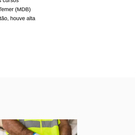
s cursos
l Temer (MDB)
tão, houve alta