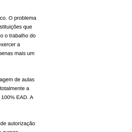
oco. O problema
nstituições que
o o trabalho do
exercer a
apenas mais um
ntagem de aulas
totalmente a
 é 100% EAD. A
 de autorização