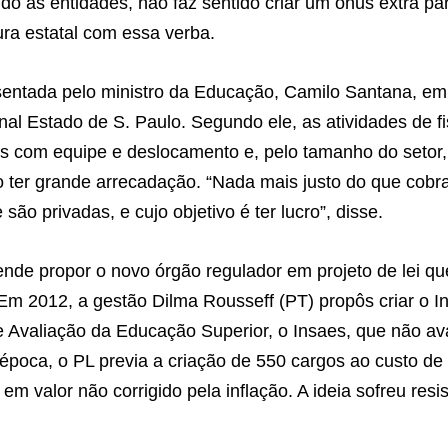
o as entidades, não faz sentido criar um ônus extra p
ura estatal com essa verba.
esentada pelo ministro da Educação, Camilo Santana, em 
rnal Estado de S. Paulo. Segundo ele, as atividades de f
s com equipe e deslocamento e, pelo tamanho do setor,
 ter grande arrecadação. “Nada mais justo do que cobr
e são privadas, e cujo objetivo é ter lucro”, disse.
nde propor o novo órgão regulador em projeto de lei qu
m 2012, a gestão Dilma Rousseff (PT) propôs criar o In
e Avaliação da Educação Superior, o Insaes, que não a
poca, o PL previa a criação de 550 cargos ao custo de
em valor não corrigido pela inflação. A ideia sofreu resi