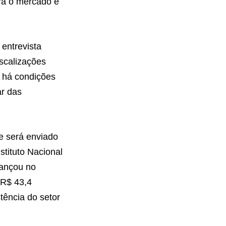
ara o mercado e
entrevista
iscalizações
 há condições
ar das
e será enviado
stituto Nacional
vançou no
 R$ 43,4
stência do setor