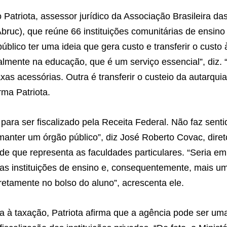
atriota, assessor jurídico da Associação Brasileira da
bruc), que reúne 66 instituições comunitárias de ensino 
blico ter uma ideia que gera custo e transferir o custo à
almente na educação, que é um serviço essencial”, diz.
xas acessórias. Outra é transferir o custeio da autarqui
rma Patriota.
ara ser fiscalizado pela Receita Federal. Não faz senti
anter um órgão público”, diz José Roberto Covac, direto
e que representa as faculdades particulares. “Seria e
as instituições de ensino e, consequentemente, mais u
diretamente no bolso do aluno”, acrescenta ele.
ca à taxação, Patriota afirma que a agência pode ser um