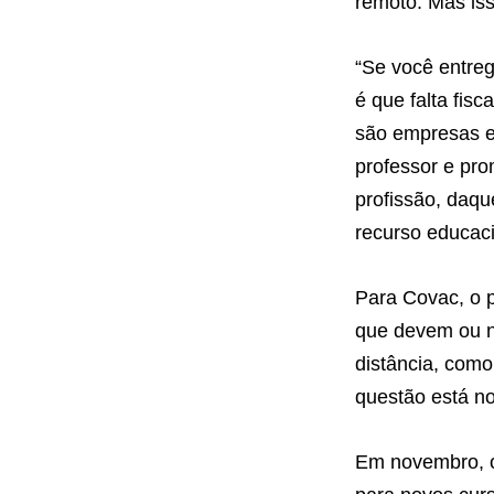
remoto. Mas iss
“Se você entre
é que falta fisc
são empresas e
professor e pr
profissão, daq
recurso educaci
Para Covac, o p
que devem ou nã
distância, com
questão está no 
Em novembro, o