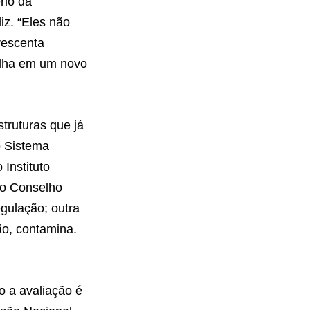
ério da
iz. “Eles não
rescenta
balha em um novo
struturas que já
o Sistema
Instituto
 o Conselho
gulação; outra
ão, contamina.
o a avaliação é