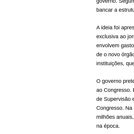
governo. Segund
bancar a estrut
A ideia foi apr
exclusiva ao jo
envolvem gasto
de o novo órgão
instituições, qu
O governo prete
ao Congresso. E
de Supervisão 
Congresso. Na é
milhões anuais, 
na época.