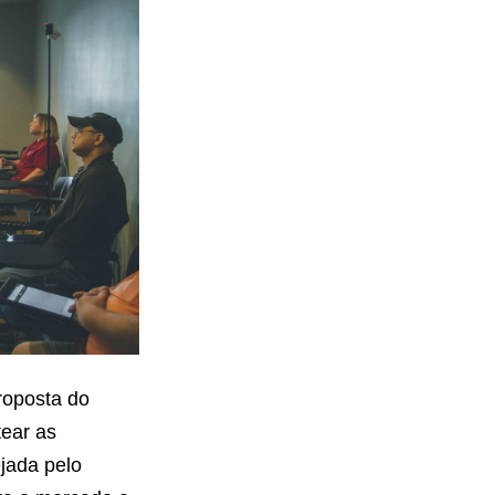
roposta do
tear as
ejada pelo