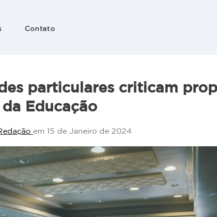
s
Contato
 e
ação
es particulares criticam pro
nico
o da Educação
Redação
em 15 de Janeiro de 2024
es
 em