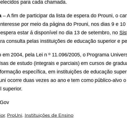
belecidos para cada chamada.
a
– A fim de participar da lista de espera do Prouni, o ca
interesse por meio da página do Prouni, nos dias 9 e 1
e espera estar á disponível no dia 13 de setembro, no
Sis
ara consulta pelas instituições de educação superior e p
 em 2004, pela Lei n º 11.096/2005, o Programa Univer
lsas de estudo (integrais e parciais) em cursos de grad
formação específica, em instituições de educação super
uni ocorre duas vezes ao ano e tem como público-alvo 
l superior.
 Gov
ior
,
ProUni
,
Instituições de Ensino