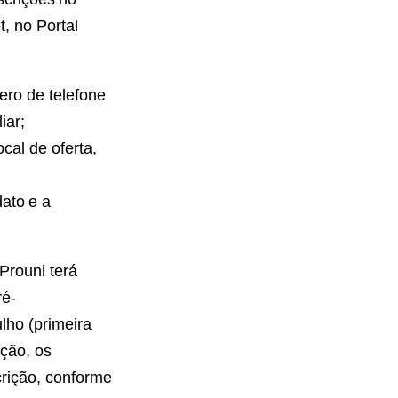
, no Portal
ero de telefone
iar;
ocal de oferta,
dato e a
Prouni terá
ré-
lho (primeira
ção, os
rição, conforme