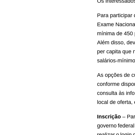
Os interessado
Para participar
Exame Nacional
mínima de 450 
Além disso, dev
per capita que 
salários-mínimo
As opções de cu
conforme dispon
consulta às inf
local de oferta
Inscrição
– Par
governo federal
realizar o logi