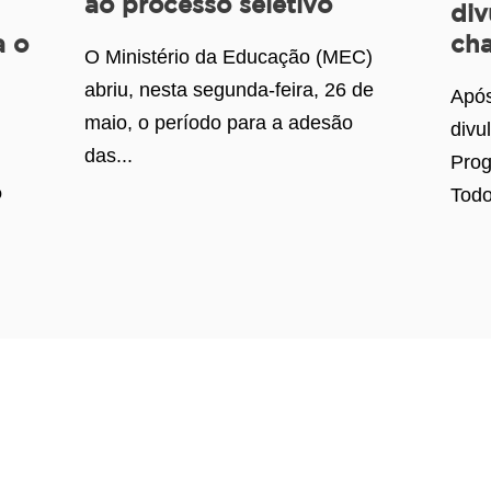
ao processo seletivo
div
a o
ch
O Ministério da Educação (MEC)
abriu, nesta segunda-feira, 26 de
Após
maio, o período para a adesão
divu
das...
Prog
o
Todo