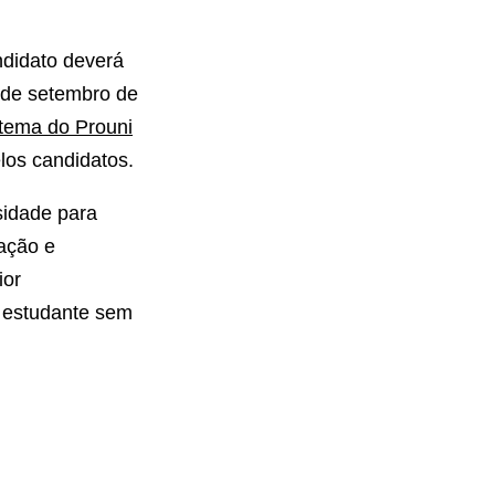
ndidato deverá
0 de setembro de
tema do Prouni
elos candidatos.
sidade para
uação e
ior
o estudante sem