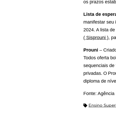
os prazos esta
Lista de esper
manifestar seu 
2024. A lista d
( Sisprouni )
, p
Prouni
– Criado
Todos oferta bo
sequenciais de 
privadas. O Pro
diploma de níve
Fonte: Agência
Ensino Super