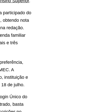
nsino Superior
.
a participado do
, obtendo nota
 na redação.
enda familiar
is e três
preferência,
 MEC. A
, instituição e
 18 de julho.
Login Único do
trado, basta
scrições no