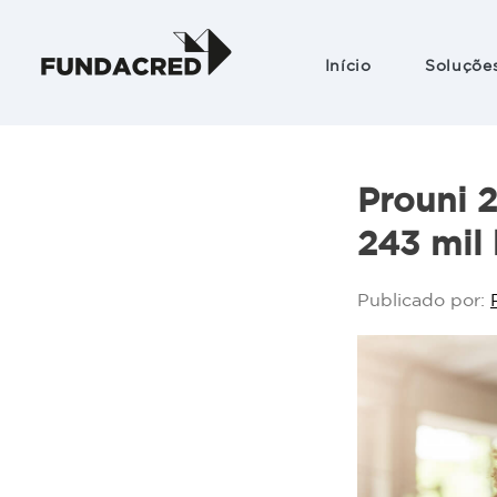
Início
Soluçõe
Graduação
pós-gradu
Prouni 2
Ensino téc
243 mil 
Educação
básica
Publicado por:
Cursos livr
Graduação
medicina
Opção sem