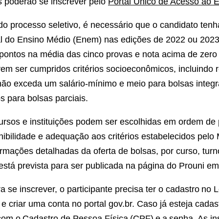
s poderão se inscrever pelo
Portal Único de Acesso ao E
 do processo seletivo, é necessário que o candidato tenh
 do Ensino Médio (Enem) nas edições de 2022 ou 2023
pontos na média das cinco provas e nota acima de zero
em ser cumpridos critérios socioeconômicos, incluindo r
não exceda um salário-mínimo e meio para bolsas integra
s para bolsas parciais.
rsos e instituições podem ser escolhidas em ordem de 
ibilidade e adequação aos critérios estabelecidos pelo
ormações detalhadas da oferta de bolsas, por curso, turno
, está prevista para ser publicada na página do Prouni em
a se inscrever, o participante precisa ter o cadastro no 
 e criar uma conta no portal gov.br. Caso já esteja cadas
n com o Cadastro de Pessoa Física (CPF) e a senha. As in