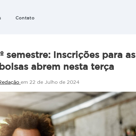
s
Contato
 e
ação
º semestre: Inscrições para a
nico
bolsas abrem nesta terça
Redação
em 22 de Julho de 2024
es
 em