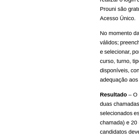
Prouni são grat
Acesso Único.
No momento da i
válidos; preenc
e selecionar, po
curso, turno, t
disponíveis, co
adequação aos 
Resultado
– O 
duas chamadas s
selecionados es
chamada) e 20 
candidatos dev