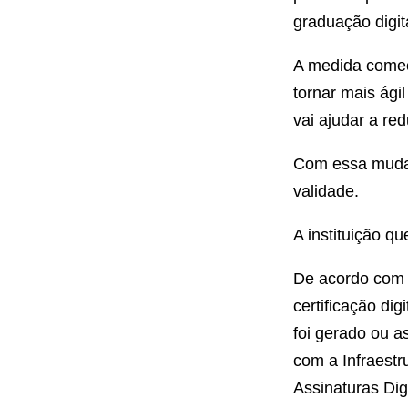
graduação digit
A medida começo
tornar mais ági
vai ajudar a red
Com essa mudanç
validade.
A instituição q
De acordo com o
certificação di
foi gerado ou a
com a Infraestr
Assinaturas Digi