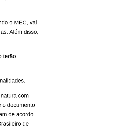
undo o MEC, vai
as. Além disso,
o terão
enalidades.
sinatura com
ue o documento
jam de acordo
rasileiro de