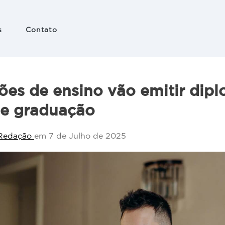
s
Contato
 e
ação
ções de ensino vão emitir dip
nico
de graduação
Redação
em 7 de Julho de 2025
es
 em